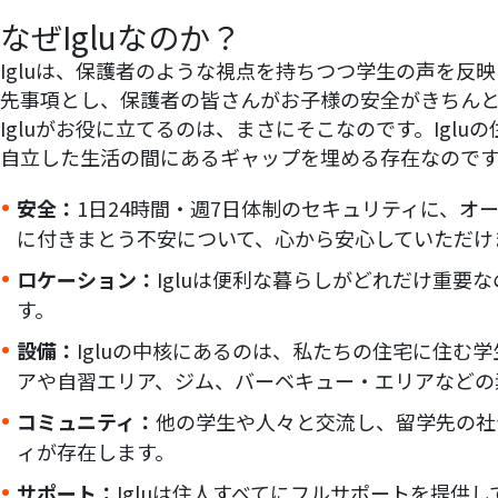
なぜIgluなのか？
Igluは、保護者のような視点を持ちつつ学生の声を
先事項とし、保護者の皆さんがお子様の安全がきちんと
Igluがお役に立てるのは、まさにそこなのです。Ig
自立した生活の間にあるギャップを埋める存在なので
安全：
1日24時間・週7日体制のセキュリティに、
に付きまとう不安について、心から安心していただけ
ロケーション：
Igluは便利な暮らしがどれだけ重
す。
設備：
Igluの中核にあるのは、私たちの住宅に住
アや自習エリア、ジム、バーベキュー・エリアなどの
コミュニティ：
他の学生や人々と交流し、留学先の社
ィが存在します。
サポート：
Igluは住人すべてにフルサポートを提供