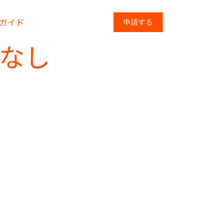
Uガイド
申請する
なし
学に備えて