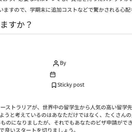
いますので、学期末に追加コストなどで驚かされる心配
ますか？
Categories
カテゴリーなし
な学生ビザ申請のための10の
Post
By
igluint
author
Post
2月 25, 2020
date
Sticky post
オーストラリアが、世界中の留学生から人気の高い留学
ようと考えているのはあなただけではなく、たくさんの
いものになりましたが、それでもあなたのビザ申請がで
で良いスタートを切りましょう。