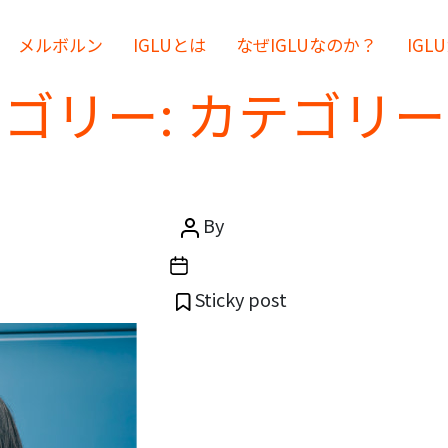
メルボルン
IGLUとは
なぜIGLUなのか？
IGL
ゴリー:
カテゴリー
Categories
カテゴリーなし
生の保護者向けガイド：留
Post
By
igluint
author
Post
2月 25, 2020
date
Sticky post